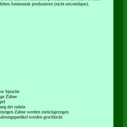
leben Ammoniak produzieren (nicht uricotelique).
use Sprache
ige Zähne
pel
ang der radula
winzigen Zähne werden zurückgezogen
Nahrungspartikel werden geschluckt