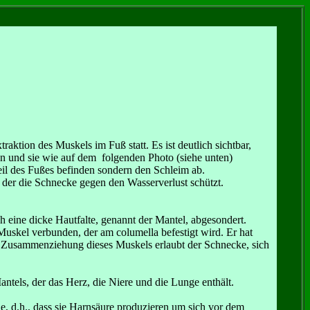
ktion des Muskels im Fuß statt. Es ist deutlich sichtbar,
en und sie wie auf dem folgenden Photo (siehe unten)
eil des Fußes befinden sondern den Schleim ab.
 der die Schnecke gegen den Wasserverlust schützt.
h eine dicke Hautfalte, genannt der Mantel, abgesondert.
uskel verbunden, der am columella befestigt wird. Er hat
Zusammenziehung dieses Muskels erlaubt der Schnecke, sich
ntels, der das Herz, die Niere und die Lunge enthält.
ue, d.h., dass sie Harnsäure produzieren um sich vor dem