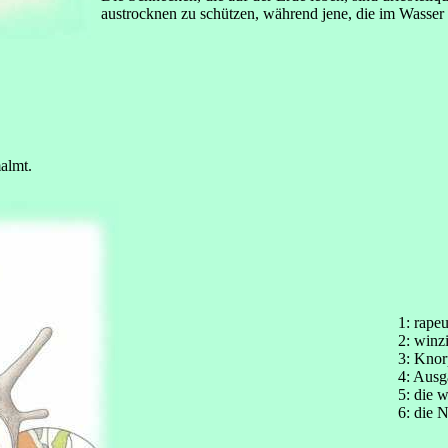
austrocknen zu schützen, während jene, die im Wasser 
almt.
1: rape
2: winz
3: Knor
4: Ausg
5: die 
6: die 