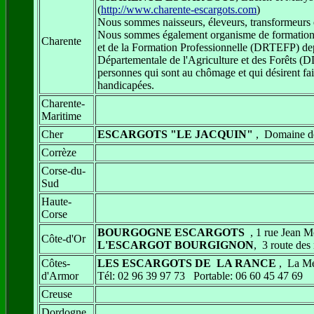
(
http://www.charente-escargots.com
)
Nous sommes naisseurs, éleveurs, transformeurs 
Nous sommes également organisme de formations e
Charente
et de la Formation Professionnelle (DRTEFP) dep
Départementale de l'Agriculture et des Forêts (D
personnes qui sont au chômage et qui désirent fa
handicapées.
Charente-
Maritime
Cher
ESCARGOTS "LE JACQUIN"
, Domaine 
Corrèze
Corse-du-
Sud
Haute-
Corse
BOURGOGNE ESCARGOTS
, 1 rue Jea
Côte-d'Or
L'ESCARGOT BOURGIGNON
, 3 route de
Côtes-
LES ESCARGOTS DE LA RANCE
, La Me
d'Armor
Tél: 02 96 39 97 73 Portable: 06 60 45 47 69
Creuse
Dordogne