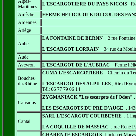
Alpes-
L'ESCARGOTIERE DU PAYS NICOIS
, R
Maritimes
Ardèche
FERME HELICICOLE DU COL DES FAN
Ardennes
Ariège
LA FONTAINE DE BERNN
, 2 rue Fonta
Aube
L'ESCARGOT LORRAIN
, 34 rue du Mo
Aude
Aveyron
L'ESCARGOT DE L'AUBRAC
, Ferme héli
CUMA L'ESCARGOTIERE
, Chemin du T
Bouches-
du-Rhône
L'ESCARGOT DES ALPILLES
, Rte d'Ey
Tél: 06 77 79 06 14
ZYGMANIACK "Les escargots de l'Odon"
,
Calvados
LES ESCARGOTS DU PRE D'AUGE
, 14
SARL L'ESCARGOT COURBEYRE
, 1 im
Cantal
LA COQUILLE DE MASSIAC
, rue René 
CHARENTE ESCARGOTS
, Lucien et Mar