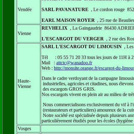
Vendée
SARL PAVANATURE
, Le cordon rouge 8
EARL MAISON ROYER
, 25 rue de Beau
REVHELIX
, La Gaingaudrie 86430 ADRIE
Vienne
L'ESCARGOT DU VERGER
, 2 rue des R
SARL L'ESCARGOT DU LIMOUSIN
, Le
Tél : 05 55 71 20 33 tous les jours de 11H à 
Mail :
attctc@wanadoo.fr
Web :
http://monsite.orange.fr/escargot-du-limou
Dans le cadre verdoyant de la campagne limousine
Haute-
industrielles, agricoles et citadines, nous élevons
Vienne
des escargots GROS GRIS.
Nos escargots vivent en plein air au milieu de trèf
Nous commercialisons exclusivement du vif à l'i
(restaurateurs et particuliers) amoureux de la cuis
Notre société est spécialisée depuis plusieurs ann
particulièrement étudiés pour les écoles (hygiène e
Vosges