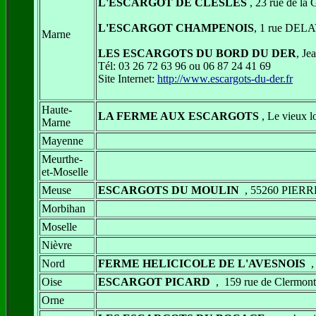
L'ESCARGOT DE CLESLES
, 23 rue de l
L'ESCARGOT CHAMPENOIS
, 1 rue DE
Marne
LES ESCARGOTS DU BORD DU DER
, J
Tél: 03 26 72 63 96 ou 06 87 24 41 69
Site Internet:
http://www.escargots-du-der.fr
Haute-
LA FERME AUX ESCARGOTS
, Le vieux 
Marne
Mayenne
Meurthe-
et-Moselle
Meuse
ESCARGOTS DU MOULIN
, 55260 PIER
Morbihan
Moselle
Nièvre
Nord
FERME HELICICOLE DE L'AVESNOIS
,
Oise
ESCARGOT PICARD
, 159 rue de Cler
Orne