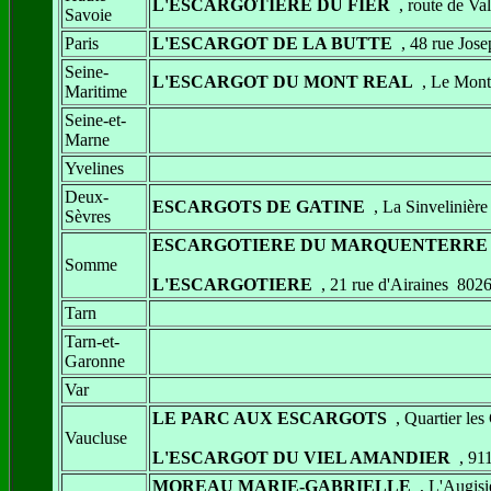
L'ESCARGOTIERE DU FIER
, route de 
Savoie
Paris
L'ESCARGOT DE LA BUTTE
, 48 rue Jos
Seine-
L'ESCARGOT DU MONT REAL
, Le Mon
Maritime
Seine-et-
Marne
Yvelines
Deux-
ESCARGOTS DE GATINE
, La Sinveliniè
Sèvres
ESCARGOTIERE DU MARQUENTERRE
Somme
L'ESCARGOTIERE
, 21 rue d'Airaines 8
Tarn
Tarn-et-
Garonne
Var
LE PARC AUX ESCARGOTS
, Quartier l
Vaucluse
L'ESCARGOT DU VIEL AMANDIER
, 911
MOREAU MARIE-GABRIELLE
, L'Augi