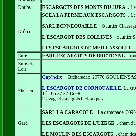
Doubs
ESCARGOTS DES MONTS DU JURA
, Le
SCEA LA FERME AUX ESCARGOTS
, L
SARL BONNEQUAILLE
, Quartier Chas
Drôme
L'ESCARGOT DES COLLINES
, quartie
LES ESCARGOTS DE MEILLASSOLLE
,
Eure
EARL ESCARGOTS DE BROTONNE
, ro
Eure-et-
Loir
Cap'helix
, Bréharadec 29770 GOULIEN
SA
L'ESCARGOT DE CORNOUAILLE
, La c
Finistère
Tél: 06 37 32 16 08
Elevage d'escargots biologiques.
SARL LA CARACOLE
, La cantonade 3
Gard
LES ESCARGOTS DE L'UZEGE
, chem d
LE MOULIN DES ESCARGOTS
, chem de