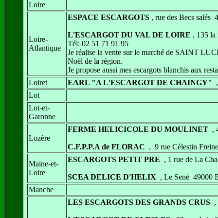
Loire
ESPACE ESCARGOTS
, rue des Becs salé
L'ESCARGOT DU VAL DE LOIRE
, 135 l
Loire-
Tél: 02 51 71 91 95
Atlantique
Je réalise la vente sur le marché de SAINT LUC
Noël de la région.
Je propose aussi mes escargots blanchis aux resta
Loiret
EARL "A L'ESCARGOT DE CHAINGY"
,
Lot
Lot-et-
Garonne
FERME HELICICOLE DU MOULINET
, 
Lozère
C.F.P.P.A de FLORAC
, 9 rue Célestin Fr
ESCARGOTS PETIT PRE
, 1 rue de La C
Maine-et-
Loire
SCEA DELICE D'HELIX
, Le Sené 4900
Manche
LES ESCARGOTS DES GRANDS CRUS
,